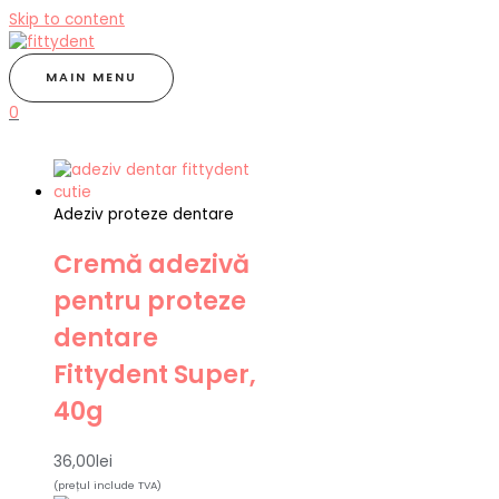
Skip to content
MAIN MENU
0
Adeziv proteze dentare
Cremă adezivă
pentru proteze
dentare
Fittydent Super,
40g
36,00
lei
(prețul include TVA)