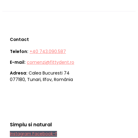
Contact
Telefon:
+40 743.090.587
E-mail:
comenzi@fittydent.ro
Adresa:
Calea Bucuresti 74
077180, Tunari, Ilfov, România
Simplu si natural
Instagram
Facebook-f