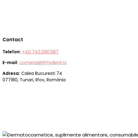
Contact
Telefon:
+40 743.090.587
E-mail:
comenzi@fittydent.ro
Adresa:
Calea Bucuresti 74
077180, Tunari, Ilfov, România